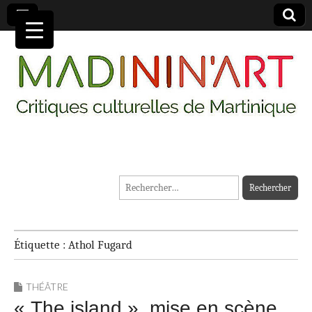
MADININ'ART
Rechercher :
Étiquette :
Athol Fugard
THÉÂTRE
« The island », mise en scène