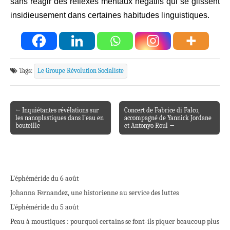
sans réagir d
e
s réflexes mentaux négatifs qui se glissent
insidieusement
dans certaines habitudes linguistiques.
Tags:
Le Groupe Révolution Socialiste
← Inquiétantes révélations sur
Concert de Fabrice di Falco,
Post navigation
les nanoplastiques dans l’eau en
accompagné de Yannick Jordane
bouteille
et Antonyo Roul →
L’éphéméride du 6 août
Johanna Fernandez, une historienne au service des luttes
L’éphéméride du 5 août
Peau à moustiques : pourquoi certains se font-ils piquer beaucoup plus