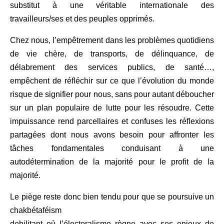
substitut à une véritable internationale des
travailleurs/ses et des peuples opprimés.
Chez nous, l’empêtrement dans les problèmes quotidiens
de vie chère, de transport
s
, de délinquance, de
délabrement des services publics, de santé
…
,
empêchent de réfléchir sur ce que l’évolution du monde
risque de signifier pour nous, sans pour autant déboucher
sur un plan populaire de lutte pour les résoudre. Cette
impuissance
rend parcellaires
et
confuses les réflexions
partagées dont nous avons besoin pour affronter les
tâches fondamentales conduisant à une
autodétermination de la majorité pour le profit de la
majorité.
Le piège reste donc bien tendu pour que se poursuive un
chakb
é
taf
é
ism
debilitant où l’électoralisme règne avec ses enjeux de