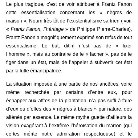
Le plus tragique
,
c’est de voir attribuer à Frantz Fanon
cette essentialisation concernant les
«
nègres de
maison
»
. Nourri très tôt de l’existentialisme sartrien ( voir
«
Frantz Fanon, l’héritage
»
de Philippe Pierre-Charles),
Frantz Fanon a magnifiquement exprimé son refus de tout
essentialisme. Le but, dit
–
il n’est pas de
«
fixer
l’homme
»,
mais au contraire de le
«
lâcher
»
, pas de le
figer dans un état
,
mais de l’appeler à subvertir cet état
par la lutte émancipatrice
.
La situation imposée à une partie de nos ancêtres, voire
même recherchée par certains d’entre eux
,
pour
échapper aux affres de la plantation
,
n’a pas suffi à faire
d’eux ou d’elles des
«
nègres à blancs
»
par nature, des
aliénés par essence. Le même mythe guette d’ailleurs la
vision exagérant à l’extrême l’h
é
roïsation du marron (qui
certes mérite notre admiration respectueuse) et le