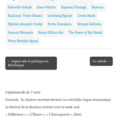
Gabrielle Goliath
Grace Ndiritu
Kapwani Kiwanga
Keyezua
Kudzanai -Violet Hwami
Lebohang Kganye
Lerato Shadi
Njideka Akunyili Crosby
Portia Zvavahera.
Reinata Sadimba
Senzeni Marasela
Stacey Gillian Abe
The Power of My Hands
Wura-Natasha Ogunji
← Argent sale et politique en
Lé radiolè →
Post navigation
Martinique
L’éphéméride du 7 août
Canicule : la chaleur extrême devient un véritable risque économique
Le festival de la dachine revient tout le week-end
« Différence », « L’Heure », « L’Escroquerie », Haïti