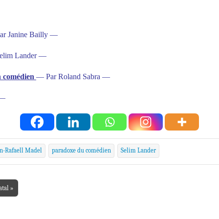
r Janine Bailly —
elim Lander —
un comédien
— Par Roland Sabra —
 —
n-Rafaell Madel
paradoxe du comédien
Selim Lander
atal »