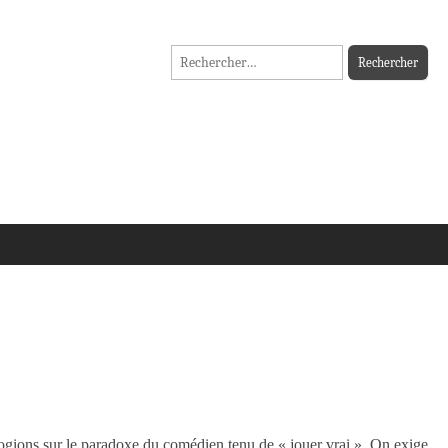
Rechercher :
rogions sur le paradoxe du comédien tenu de « jouer vrai ». On exige