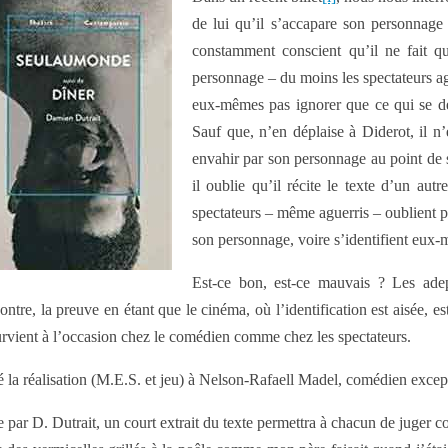
de lui qu’il s’accapare son personnage d
constamment conscient qu’il ne fait q
personnage – du moins les spectateurs ag
eux-mêmes pas ignorer que ce qui se déro
Sauf que, n’en déplaise à Diderot, il 
envahir par son personnage au point de 
il oublie qu’il récite le texte d’un aut
spectateurs – même aguerris – oublient pa
son personnage, voire s’identifient eux
Est-ce bon, est-ce mauvais ? Les adep
ontre, la preuve en étant que le cinéma, où l’identification est aisée, e
 survient à l’occasion chez le comédien comme chez les spectateurs.
é la réalisation (M.E.S. et jeu) à Nelson-Rafaell Madel, comédien exce
ée par D. Dutrait, un court extrait du texte permettra à chacun de juger c