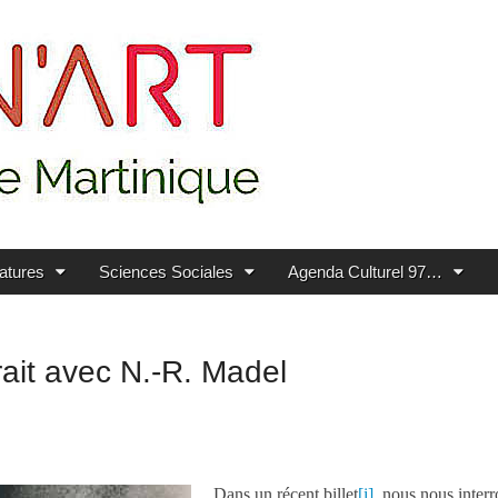
ratures
Sciences Sociales
Agenda Culturel 97…
it avec N.-R. Madel
Dans un récent billet
[i]
, nous nous inter