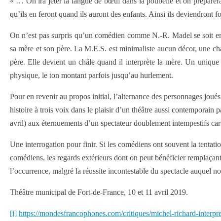
« … On ira jeter la langue de bœuf dans la poubelle et on préparera d
qu’ils en feront quand ils auront des enfants. Ainsi ils deviendront
On n’est pas surpris qu’un comédien comme N.-R. Madel se soit empa
sa mère et son père. La M.E.S. est minimaliste aucun décor, une cha
père. Elle devient un châle quand il interprète la mère. Un unique
physique, le ton montant parfois jusqu’au hurlement.
Pour en revenir au propos initial, l’alternance des personnages joué
histoire à trois voix dans le plaisir d’un théâtre aussi contemporain
avril) aux éternuements d’un spectateur doublement intempestifs car
Une interrogation pour finir. Si les comédiens ont souvent la tentati
comédiens, les regards extérieurs dont on peut bénéficier remplaçant d
l’occurrence, malgré la réussite incontestable du spectacle auquel 
Théâtre municipal de Fort-de-France, 10 et 11 avril 2019.
[i]
https://mondesfrancophones.com/critiques/michel-richard-interpre