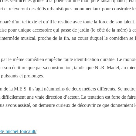
es vermicelles grillés à la poêle comme mon père faisait quand j’étais pe
 fort et relèveront des défis urbanistiques monumentaux pour construire
ré d’un tel texte et qu’il le restitue avec toute la force de son talen
ise pour unique accessoire qui passe de jardin (le côté de la mère) à 
 intermède musical, proche de la fin, au cours duquel le comédien se 
s par le même comédien empêche toute identification durable. Le monologu
 par son écriture que par sa construction, tandis que N.-R. Madel, au mie
 puissants et prolongés.
on de la M.E.S. il s’agit néanmoins de deux métiers différents. Se mettr
ifficilement une vraie direction d’acteur. La tentation est forte de faire
nous avons assisté, on demeure curieux de découvrir ce que donneraient
te-michel-foucault/