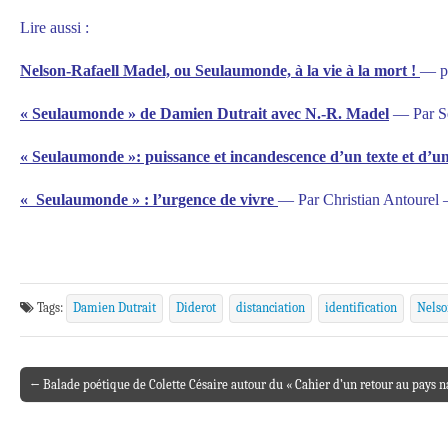
Lire aussi :
Nelson-Rafaell Madel, ou Seulaumonde, à la vie à la mort !
— pa
« Seulaumonde » de Damien Dutrait avec N.-R. Madel
— Par S
« Seulaumonde »: puissance et incandescence d’un texte et d’
« Seulaumonde » : l’urgence de vivre
— Par Christian Antourel
Tags:
Damien Dutrait
Diderot
distanciation
identification
Nelso
← Balade poétique de Colette Césaire autour du « Cahier d’un retour au pays n
Post navigation