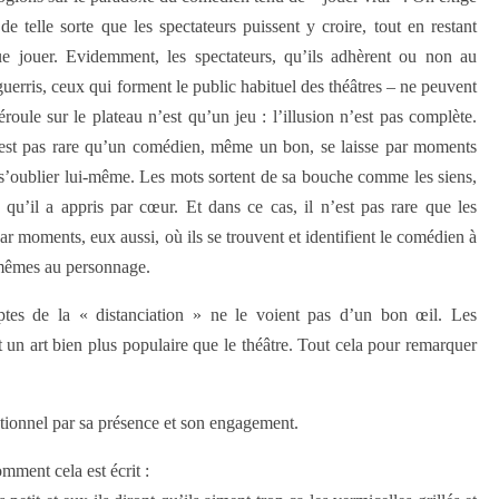
e telle sorte que les spectateurs puissent y croire, tout en restant
ue jouer. Evidemment, les spectateurs, qu’ils adhèrent ou non au
uerris, ceux qui forment le public habituel des théâtres – ne peuvent
ule sur le plateau n’est qu’un jeu : l’illusion n’est pas complète.
n’est pas rare qu’un comédien, même un bon, se laisse par moments
s’oublier lui-même. Les mots sortent de sa bouche comme les siens,
re qu’il a appris par cœur. Et dans ce cas, il n’est pas rare que les
r moments, eux aussi, où ils se trouvent et identifient le comédien à
-mêmes au personnage.
tes de la « distanciation » ne le voient pas d’un bon œil. Les
st un art bien plus populaire que le théâtre. Tout cela pour remarquer
ptionnel par sa présence et son engagement.
omment cela est écrit :