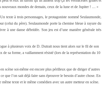
tit et eux ils diront qu’ils aiment trop ça les vermicelles grillés et
 les nouveaux mondes de demain, ceux de la lune et de Jupiter ! … »
t. Un texte à trois personnages, le protagoniste nommé Seulaumonde,
cour (celui du père). Seulaumonde porte la chemise bleue à rayure du
livre à une danse débridée. Son jeu est d’une manière générale très
e à plusieurs voix de D. Dutrait nous tient alors sur le fil de son
ux de sa forme, a vaillamment résisté (lors de la représentation du 10
e en scène soi-même est encore plus périlleux que de diriger d’autres
 ce que l’on sait déjà faire sans éprouver le besoin d’autre chose. En
 le même texte et le même comédien avec un autre metteur en scène.