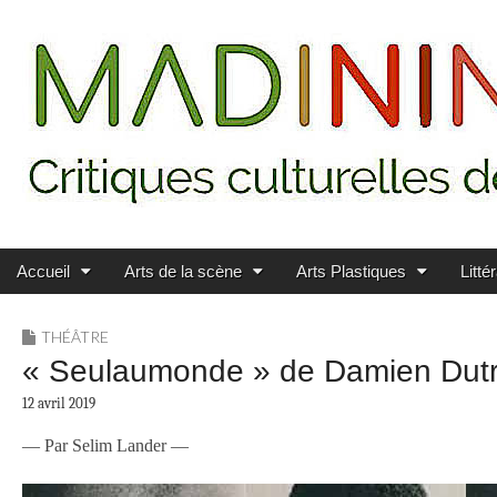
Main menu
Skip to content
MADININ'ART
Accueil
Arts de la scène
Arts Plastiques
Litté
THÉÂTRE
« Seulaumonde » de Damien Dutra
12 avril 2019
— Par Selim Lander —