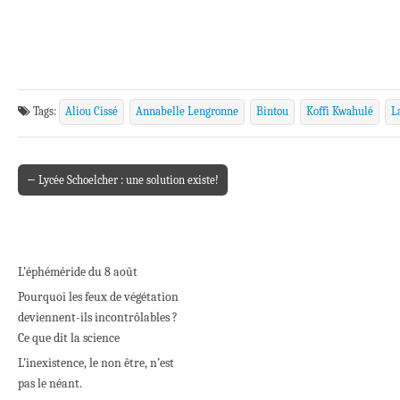
Tags:
Aliou Cissé
Annabelle Lengronne
Bintou
Koffi Kwahulé
L
← Lycée Schoelcher : une solution existe!
Post navigation
L’éphéméride du 8 août
Pourquoi les feux de végétation
deviennent-ils incontrôlables ?
Ce que dit la science
L’inexistence, le non être, n’est
pas le néant.