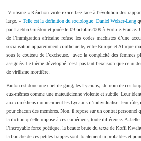
Virilisme « Réaction virile exacerbée face à l’évolution des rapport
large. »
Telle est la définition du sociologue Daniel Welzer-Lang
qu
par Laetitia Guédon et jouée le 09 octobre2009 à Fort-de-France. Un
de l’immigration africaine refuse les codes machistes d’une accul
socialisation apparemment conflictuelle, entre Europe et Afrique 
sous le couteau de l’exciseuse, avec la complicité des femmes plu
assignée. Le thème développé n’est pas tant l’excision que celui des 
de virilisme mortifère.
Bintou est donc une chef de gang, les Lycaons, du nom de ces loups a
eux-mêmes comme une maïeuticienne violente et subtile. Leur identi
aux comédiens qui incarnent les Lycaons d’individualiser leur rôle, d
pour chacun des membres. Non, il repose sur un contrat personnel qu
la diction qu’elle impose à ces comédiens, toute différence. A-t-ell
l’incroyable force poétique, la beauté brute du texte de Koffi Kwahu
la bouche de ces petites frappes sont totalement improbables et pourt