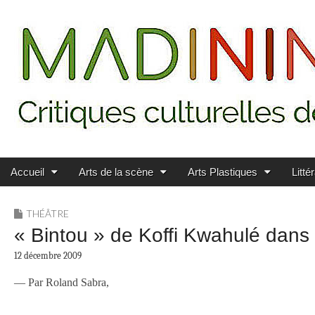
Main menu
Skip to content
MADININ'ART
Accueil
Arts de la scène
Arts Plastiques
Litté
THÉÂTRE
« Bintou » de Koffi Kwahulé dans
12 décembre 2009
— Par Roland Sabra,