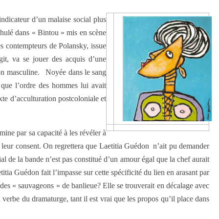
indicateur d’un malaise social plus
ahulé dans « Bintou » mis en scène
les contempteurs de Polansky, issue
agit, va se jouer des acquis d’une
ion masculine. Noyée dans le sang
e que l’ordre des hommes lui avait
xte d’acculturation postcoloniale et
ine par sa capacité à les révéler à
e leur consent. On regrettera que Laetitia Guédon n’ait pu demander
ial de la bande n’est pas constitué d’un amour égal que la chef aurait
a Guédon fait l’impasse sur cette spécificité du lien en arasant par
s des « sauvageons » de banlieue? Elle se trouverait en décalage avec
verbe du dramaturge, tant il est vrai que les propos qu’il place dans