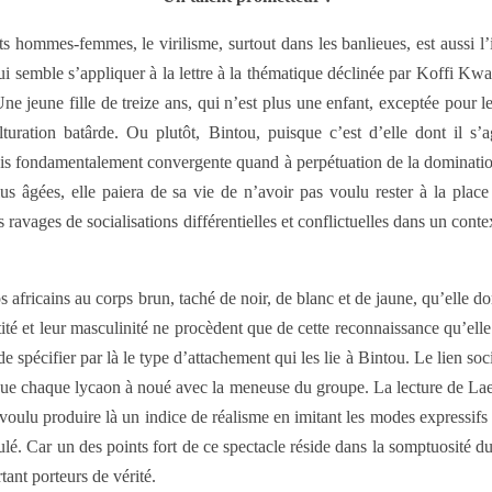
s hommes-femmes, le virilisme, surtout dans les banlieues, est aussi l’
i semble s’appliquer à la lettre à la thématique déclinée par Koffi Kw
e jeune fille de treize ans, qui n’est plus une enfant, exceptée pour 
turation batârde. Ou plutôt, Bintou, puisque c’est d’elle dont il s’
mais fondamentalement convergente quand à perpétuation de la dominat
s âgées, elle paiera de sa vie de n’avoir pas voulu rester à la plac
ravages de socialisations différentielles et conflictuelles dans un conte
fricains au corps brun, taché de noir, de blanc et de jaune, qu’elle dom
té et leur masculinité ne procèdent que de cette reconnaissance qu’ell
e spécifier par là le type d’attachement qui les lie à Bintou. Le lien soc
e chaque lycaon à noué avec la meneuse du groupe. La lecture de Laetiti
e voulu produire là un indice de réalisme en imitant les modes expressif
lé. Car un des points fort de ce spectacle réside dans la somptuosité du 
ant porteurs de vérité.