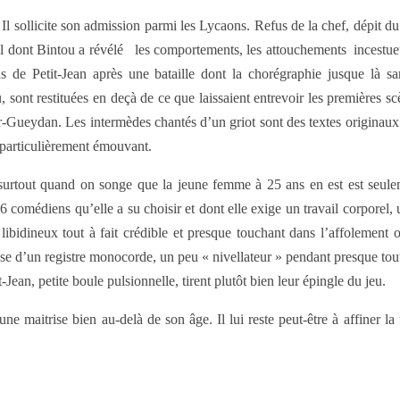
Il sollicite son admission parmi les Lycaons. Refus de la chef, dépit du
el dont Bintou a révélé les comportements, les attouchements incestueux
ns de Petit-Jean après une bataille dont la chorégraphie jusque là
u, sont restituées en deçà de ce que laissaient entrevoir les premières sc
r-Gueydan. Les intermèdes chantés d’un griot sont des textes originaux
t particulièrement émouvant.
té, surtout quand on songe que la jeune femme à 25 ans en est est seul
 comédiens qu’elle a su choisir et dont elle exige un travail corporel, 
ibidineux tout à fait crédible et presque touchant dans l’affolement 
e d’un registre monocorde, un peu « nivellateur » pendant presque toute l
ean, petite boule pulsionnelle, tirent plutôt bien leur épingle du jeu.
e maitrise bien au-delà de son âge. Il lui reste peut-être à affiner la f