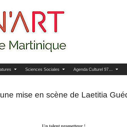
ratures
Sciences Sociales
Agenda Culturel 97…
 une mise en scène de Laetitia Gu
Un talent prometteur !