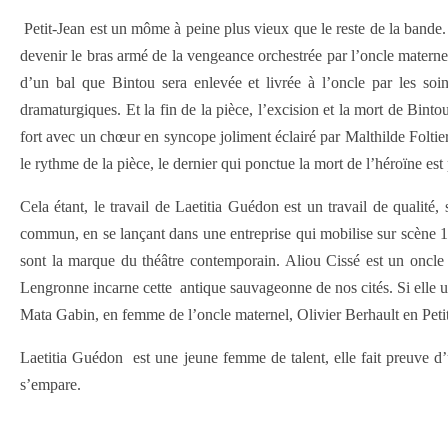
Petit-Jean est un môme à peine plus vieux que le reste de la bande. 
devenir le bras armé de la vengeance orchestrée par l’oncle matern
d’un bal que Bintou sera enlevée et livrée à l’oncle par les soi
dramaturgiques. Et la fin de la pièce, l’excision et la mort de Binto
fort avec un chœur en syncope joliment éclairé par Malthilde Foltie
le rythme de la pièce, le dernier qui ponctue la mort de l’héroïne es
Cela étant, le travail de Laetitia Guédon est un travail de quali
commun, en se lançant dans une entreprise qui mobilise sur scène 16
sont la marque du théâtre contemporain. Aliou Cissé est un oncle l
Lengronne incarne cette antique sauvageonne de nos cités. Si elle us
Mata Gabin, en femme de l’oncle maternel, Olivier Berhault en Petit-J
Laetitia Guédon est une jeune femme de talent, elle fait preuve d’un
s’empare.