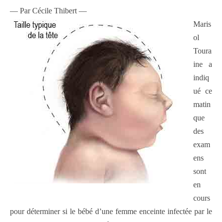
— Par Cécile Thibert —
Maris
ol
Toura
ine a
indiq
ué ce
matin
que
des
exam
ens
sont
en
cours
pour déterminer si le bébé d’une femme enceinte infectée par le