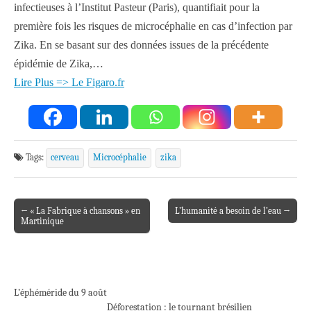
infectieuses à l’Institut Pasteur (Paris), quantifiait pour la
première fois les risques de microcéphalie en cas d’infection par
Zika. En se basant sur des données issues de la précédente
épidémie de Zika,…
Lire Plus => Le Figaro.fr
Tags:
cerveau
Microcéphalie
zika
← « La Fabrique à chansons » en
L’humanité a besoin de l’eau →
Post navigation
Martinique
L’éphéméride du 9 août
Déforestation : le tournant brésilien