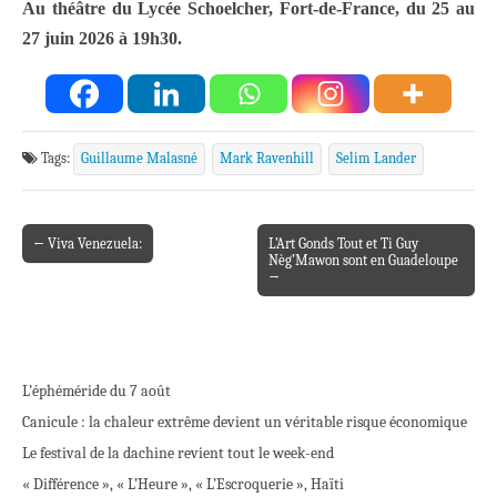
Au théâtre du Lycée Schoelcher, Fort-de-France, du 25 au
27 juin 2026 à 19h30.
Tags:
Guillaume Malasné
Mark Ravenhill
Selim Lander
← Viva Venezuela:
L’Art Gonds Tout et Ti Guy
Post navigation
Nèg’Mawon sont en Guadeloupe
→
L’éphéméride du 7 août
Canicule : la chaleur extrême devient un véritable risque économique
Le festival de la dachine revient tout le week-end
« Différence », « L’Heure », « L’Escroquerie », Haïti