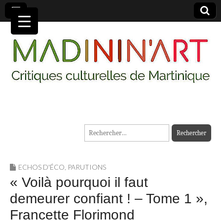
MADININ'ART
Rechercher :
ECHOS D'ÉCO
,
PARUTIONS
« Voilà pourquoi il faut
demeurer confiant ! – Tome 1 »,
Francette Florimond