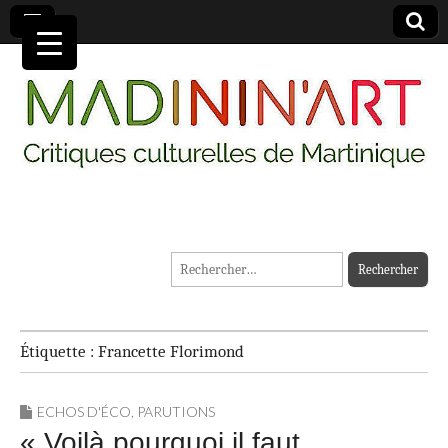
MADININ'ART
Rechercher :
Étiquette :
Francette Florimond
ECHOS D'ÉCO
,
PARUTIONS
« Voilà pourquoi il faut