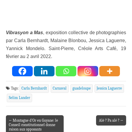
Vibrasyon a Mas
, exposition collective de photographies
par Carla Bernhardt, Malaine Blonbou, Jessica Laguerre,
Yannick Mondelo. Saint-Pierre, Créole Arts Café, 19
février au 2 avril 2022.
Tags:
Carla Bernhardt
Carnaval
guadeloupe
Jessica Laguerre
Selim Lander
← Montagne d’Or en Guyane: le
Alé ? Pa alé ? →
Post navigation
Conseil constitutionnel donne
raison aux opposants