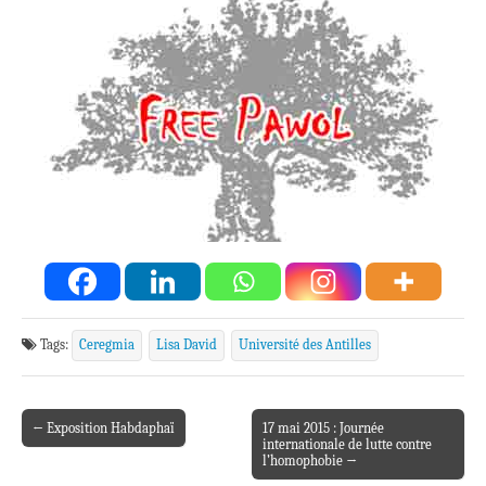
Tags:
Ceregmia
Lisa David
Université des Antilles
← Exposition Habdaphaï
17 mai 2015 : Journée
Post navigation
internationale de lutte contre
l’homophobie →