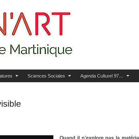
ratures
Sciences Sociales
Agenda Culturel 97…
isible
Quand il n’explore pas la matéri