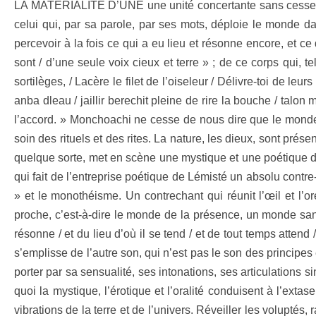
LA MATÉRIALITÉ D’UNE une unité concertante sans cesse en 
celui qui, par sa parole, par ses mots, déploie le monde d
percevoir à la fois ce qui a eu lieu et résonne encore, et ce
sont / d’une seule voix cieux et terre » ; de ce corps qui, 
sortilèges, / Lacère le filet de l’oiseleur / Délivre-toi de leurs
anba dleau / jaillir berechit pleine de rire la bouche / talon m
l’accord. » Monchoachi ne cesse de nous dire que le monde es
soin des rituels et des rites. La nature, les dieux, sont prés
quelque sorte, met en scène une mystique et une poétique de
qui fait de l’entreprise poétique de Lémisté un absolu contre
» et le monothéisme. Un contrechant qui réunit l’œil et l’or
proche, c’est-à-dire le monde de la présence, un monde sans
résonne / et du lieu d’où il se tend / et de tout temps attend 
s’emplisse de l’autre son, qui n’est pas le son des principes
porter par sa sensualité, ses intonations, ses articulations
quoi la mystique, l’érotique et l’oralité conduisent à l’ext
vibrations de la terre et de l’univers. Réveiller les voluptés