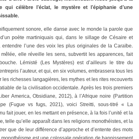
 qui célèbre l’éclat, le mystère et l’épiphanie d’une
sissable.
ifiquement sonore, elle danse avec le monde la parole que
un poète martiniquais qui, dans le sillage de Césaire et
 entendre l’une des voix les plus originales de la Caraïbe.
mêlée, elle réveille les sens, subvertit les apparences, fait
ouche. Lémisté (Les Mystères) est d’ailleurs le titre du
trepris l’auteur, et qui, en six volumes, embrassera tous les
 les richesses langagières, les mythes et les rites recouverts
tiable de la civilisation occidentale. Après les trois premiers
ber America, Obsidiane, 2012), à l’Afrique noire (Partition
pe (Fugue vs fugs, 2021), voici Streitti, sous-titré « La
 fait jouer, en les mettant en présence, à la fois l’unité et la
e, telle qu’elle apparaît dans les religions monothéistes, et la
rer que de leur différence d’approche et d’entente des mots
u monothéisme est une colossale opération de bannissement