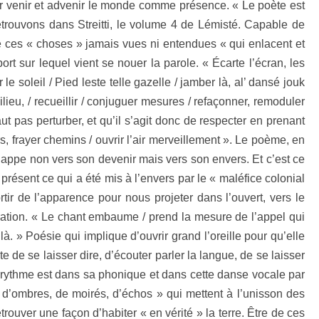
r venir et advenir le monde comme présence. « Le poète est
etrouvons dans Streitti, le volume 4 de Lémisté. Capable de
, de ces « choses » jamais vues ni entendues « qui enlacent et
rt sur lequel vient se nouer la parole. « Écarte l’écran, les
er le soleil / Pied leste telle gazelle / jamber là, al’ dansé jouk
 milieu, / recueillir / conjuguer mesures / refaçonner, remoduler
t pas perturber, et qu’il s’agit donc de respecter en prenant
rs, frayer chemins / ouvrir l’air merveillement ». Le poème, en
happe non vers son devenir mais vers son envers. Et c’est ce
présent ce qui a été mis à l’envers par le « maléfice colonial
rtir de l’apparence pour nous projeter dans l’ouvert, vers le
iration. « Le chant embaume / prend la mesure de l’appel qui
 là. » Poésie qui implique d’ouvrir grand l’oreille pour qu’elle
 de se laisser dire, d’écouter parler la langue, de se laisser
on rythme est dans sa phonique et dans cette danse vocale par
ns d’ombres, de moirés, d’échos » qui mettent à l’unisson des
trouver une façon d’habiter « en vérité » la terre. Être de ces