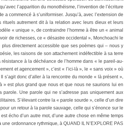
qu’avec l’apparition du monothéisme, l’invention de l’écriture
de a commencé à s’uniformiser. Jusqu’à, avec l’extension de
 rituels autrement dit à la relation avec leurs dieux et leurs
dèle « unique », de contraindre l’homme à être un « animal
rvoir de richesses, ce « désastre occidental », Monchoachi le
re plus directement accessible que ses poèmes qui – nous y
oésie, les raisons de son attachement indéfectible à sa terre
t la résistance à la déchéance de l’homme dans « le pareil-au-
ment et agencement », c’est « l’ici-là », le « sans voix » où
Il s’agit donc d’aller à la rencontre du monde « là présent »,
 là » est plus grand que nous et que nous ne saurions lui en
t la parole. Une parole qui ne s’adresse pas uniquement aux
itaires. S’élevant contre la « parole sourde », celle d’un dire
pour un retour à la parole sauvage, celle qui s’énonce sur le
 est écho d’un autre mot, d’une autre chose en même temps
sance à une ordonnance rythmique, à QUAND IL N’EXPLORE PAS