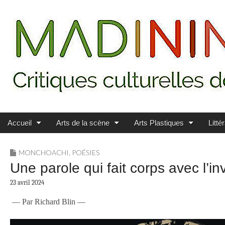
Main menu
Skip to content
MADININ'ART
Accueil
Arts de la scène
Arts Plastiques
Litté
MONCHOACHI
,
POÉSIES
Une parole qui fait corps avec l’inv
23 avril 2024
— Par Richard Blin —