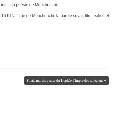
i incite la poésie de Monchoachi.
16 € L’affiche de Monchoachi, la parole sovaj, film réalisé et
Finale martiniquaise du Trophée d’impro des collégiens →