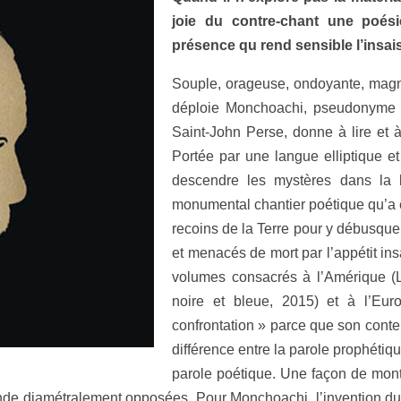
joie du contre-chant une poésie
présence qu rend sensible l’insai
Souple, orageuse, ondoyante, magn
déploie Monchoachi, pseudonyme d’
Saint-John Perse, donne à lire et à
Portée par une langue elliptique et 
descendre les mystères dans la b
monumental chantier poétique qu’a en
recoins de la Terre pour y débusquer
et menacés de mort par l’appétit insa
volumes consacrés à l’Amérique (Li
noire et bleue, 2015) et à l’Euro
confrontation » parce que son contenu
différence entre la parole prophétiqu
parole poétique. Une façon de mont
onde diamétralement opposées. Pour Monchoachi, l’invention d