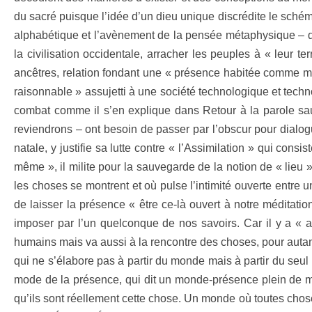
du sacré puisque l’idée d’un dieu unique discrédite le schéma
alphabétique et l’avènement de la pensée métaphysique – qu
la civilisation occidentale, arracher les peuples à « leur te
ancêtres, relation fondant une « présence habitée comme m
raisonnable » assujetti à une société technologique et techn
combat comme il s’en explique dans Retour à la parole sau
reviendrons – ont besoin de passer par l’obscur pour dialogu
natale, y justifie sa lutte contre « l’Assimilation » qui con
même », il milite pour la sauvegarde de la notion de « lieu 
les choses se montrent et où pulse l’intimité ouverte entre u
de laisser la présence « être ce-là ouvert à notre méditati
imposer par l’un quelconque de nos savoirs. Car il y a « a
humains mais va aussi à la rencontre des choses, pour autant q
qui ne s’élabore pas à partir du monde mais à partir du seul
mode de la présence, qui dit un monde-présence plein de 
qu’ils sont réellement cette chose. Un monde où toutes ch