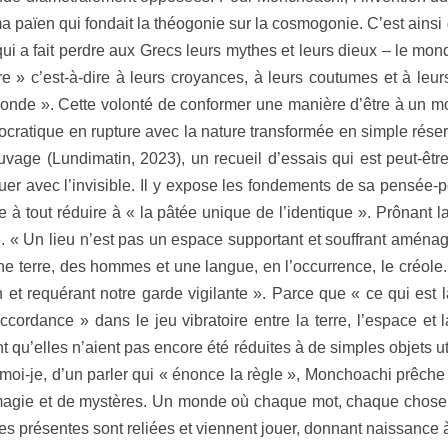
 païen qui fondait la théogonie sur la cosmogonie. C’est ainsi 
i a fait perdre aux Grecs leurs mythes et leurs dieux – le mon
rre » c’est-à-dire à leurs croyances, à leurs coutumes et à leurs
onde ». Cette volonté de conformer une manière d’être à un mo
ocratique en rupture avec la nature transformée en simple rése
vage (Lundimatin, 2023), un recueil d’essais qui est peut-êt
er avec l’invisible. Il y expose les fondements de sa pensée-p
siste à tout réduire à « la pâtée unique de l’identique ». Prônan
». « Un lieu n’est pas un espace supportant et souffrant aménage
ne terre, des hommes et une langue, en l’occurrence, le créole. 
on et requérant notre garde vigilante ». Parce que « ce qui est
ccordance » dans le jeu vibratoire entre la terre, l’espace e
u’elles n’aient pas encore été réduites à de simples objets util
 moi-je, d’un parler qui « énonce la règle », Monchoachi prêche 
magie et de mystères. Un monde où chaque mot, chaque chose
oses présentes sont reliées et viennent jouer, donnant nais