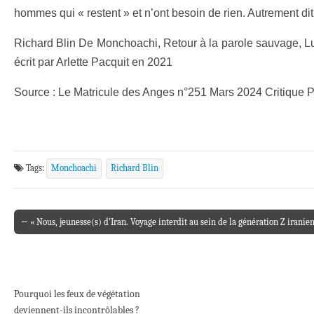
hommes qui « restent » et n’ont besoin de rien. Autrement di
Richard Blin De Monchoachi, Retour à la parole sauvage, Lundi
écrit par Arlette Pacquit en 2021
Source : Le Matricule des Anges n°251 Mars 2024 Critique 
Tags:
Monchoachi
Richard Blin
← « Nous, jeunesse(s) d’Iran. Voyage interdit au sein de la génération Z iranie
Post navigation
Pourquoi les feux de végétation
deviennent-ils incontrôlables ?