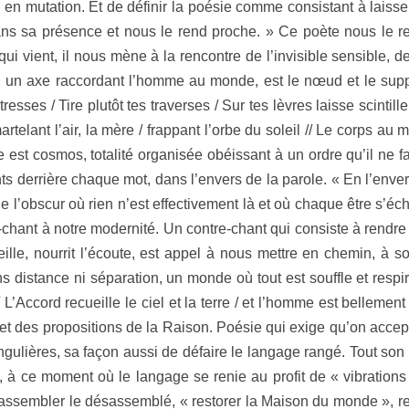
mutation. Et de définir la poésie comme consistant à laisse
ans sa présence et nous le rend proche. » Ce poète nous le r
 qui vient, il nous mène à la rencontre de l’invisible sensible
tel un axe raccordant l’homme au monde, est le nœud et le suppo
 tresses / Tire plutôt tes traverses / Sur tes lèvres laisse scintill
artelant l’air, la mère / frappant l’orbe du soleil // Le corps au
t cosmos, totalité organisée obéissant à un ordre qu’il ne fau
ents derrière chaque mot, dans l’envers de la parole. « En l’enve
 l’obscur où rien n’est effectivement là et où chaque être s’éc
-chant à notre modernité. Un contre-chant qui consiste à rendre 
eille, nourrit l’écoute, est appel à nous mettre en chemin, à so
 distance ni séparation, un monde où tout est souffle et resp
/ L’Accord recueille le ciel et la terre / et l’homme est bellement
 et des propositions de la Raison. Poésie qui exige qu’on accepte
 singulières, sa façon aussi de défaire le langage rangé. Tout s
ase, à ce moment où le langage se renie au profit de « vibratio
, rassembler le désassemblé, « restorer la Maison du monde », re