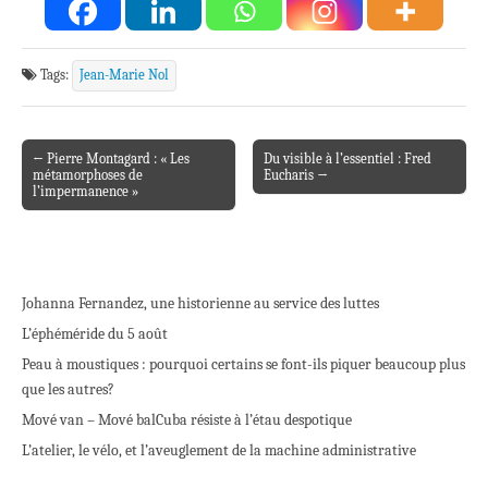
Tags:
Jean-Marie Nol
← Pierre Montagard : « Les
Du visible à l’essentiel : Fred
Post navigation
métamorphoses de
Eucharis →
l’impermanence »
Johanna Fernandez, une historienne au service des luttes
L’éphéméride du 5 août
Peau à moustiques : pourquoi certains se font-ils piquer beaucoup plus
que les autres?
Mové van – Mové bal
Cuba résiste à l’étau despotique
L’atelier, le vélo, et l’aveuglement de la machine administrative