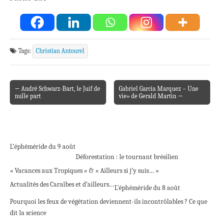
Tags:
Christian Antourel
← André Schwarz-Bart, le Juif de
Gabriel Garcia Marquez – Une
Post navigation
nulle part
vie» de Gerald Martin →
L’éphéméride du 9 août
Déforestation : le tournant brésilien
« Vacances aux Tropiques » & « Ailleurs si j’y suis… »
Actualités des Caraïbes et d’ailleurs…
L’éphéméride du 8 août
Pourquoi les feux de végétation deviennent-ils incontrôlables ? Ce que
dit la science