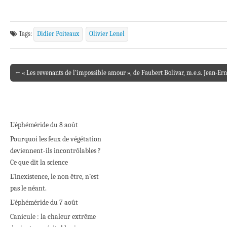
Tags:
Didier Poiteaux
Olivier Lenel
← « Les revenants de l’impossible amour », de Faubert Bolivar, m.e.s. Jean-Er
Post navigation
L’éphéméride du 8 août
Pourquoi les feux de végétation
deviennent-ils incontrôlables ?
Ce que dit la science
L’inexistence, le non être, n’est
pas le néant.
L’éphéméride du 7 août
Canicule : la chaleur extrême