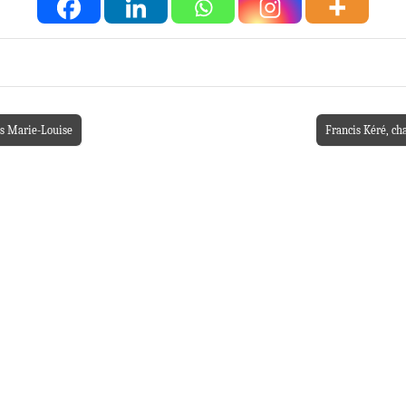
ns Marie-Louise
Francis Kéré, ch