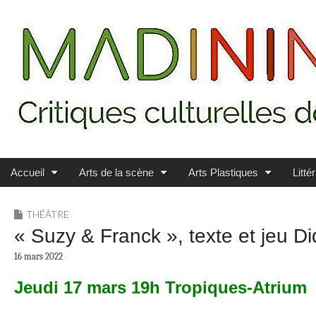
Main menu
Skip to content
MADININ'ART
Accueil
Arts de la scène
Arts Plastiques
Litté
THÉÂTRE
« Suzy & Franck », texte et jeu Di
16 mars 2022
Jeudi 17 mars 19h Tropiques-Atrium