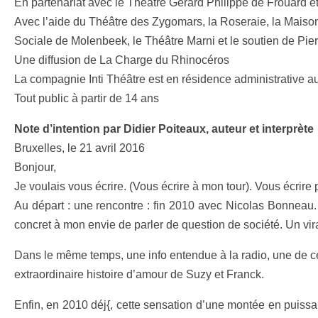
En partenariat avec le Théâtre Gérard Philippe de Frouard e
Avec l’aide du Théâtre des Zygomars, la Roseraie, la Maiso
Sociale de Molenbeek, le Théâtre Marni et le soutien de Pie
Une diffusion de La Charge du Rhinocéros
La compagnie Inti Théâtre est en résidence administrative 
Tout public à partir de 14 ans
Note d’intention par Didier Poiteaux, auteur et interprète
Bruxelles, le 21 avril 2016
Bonjour,
Je voulais vous écrire. (Vous écrire à mon tour). Vous écrir
Au départ : une rencontre : fin 2010 avec Nicolas Bonneau.
concret à mon envie de parler de question de société. Un vi
Dans le même temps, une info entendue à la radio, une de ce
extraordinaire histoire d’amour de Suzy et Franck.
Enfin, en 2010 déj{, cette sensation d’une montée en puissan