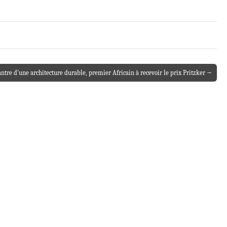
antre d’une architecture durable, premier Africain à recevoir le prix Pritzker →