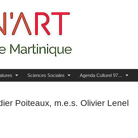
ratures
Sciences Sociales
Agenda Culturel 97…
dier Poiteaux, m.e.s. Olivier Lenel