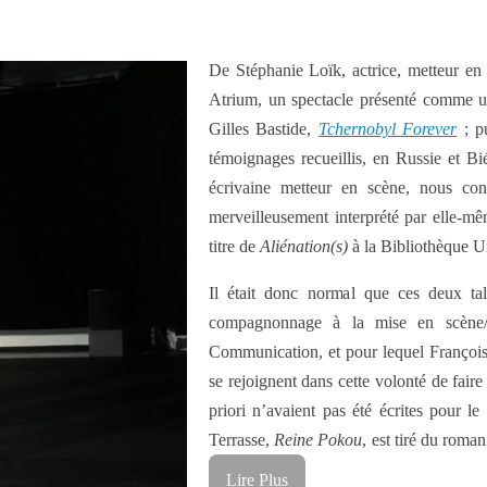
De Stéphanie Loïk, actrice, metteur en
Atrium, un spectacle présenté comme un
Gilles Bastide,
Tchernobyl Forever
; p
témoignages recueillis, en Russie et B
écrivaine metteur en scène, nous co
merveilleusement interprété par elle-m
titre de
Aliénation(s)
à la Bibliothèque U
Il était donc normal que ces deux tal
compagnonnage à la mise en scène/d
Communication, et pour lequel François
se rejoignent dans cette volonté de faire
priori n’avaient pas été écrites pour le
Terrasse,
Reine Pokou
, est tiré du rom
Lire Plus