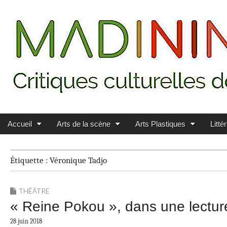
Main menu
Skip to content
MADININ'ART
Accueil
Arts de la scène
Arts Plastiques
Litté
Étiquette :
Véronique Tadjo
THÉÂTRE
« Reine Pokou », dans une lectur
28 juin 2018