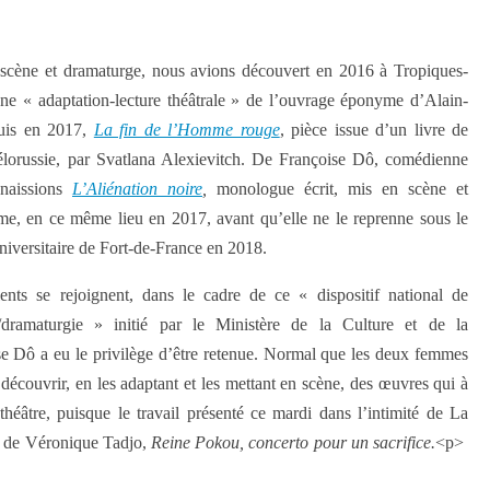
 scène et dramaturge, nous avions découvert en 2016 à Tropiques-
e « adaptation-lecture théâtrale » de l’ouvrage éponyme d’Alain-
uis en 2017,
La fin de l’Homme rouge
, pièce issue d’un livre de
iélorussie, par Svatlana Alexievitch. De Françoise Dô, comédienne
nnaissions
L’Aliénation noire
,
monologue écrit, mis en scène et
ême, en ce même lieu en 2017, avant qu’elle ne le reprenne sous le
niversitaire de Fort-de-France en 2018.
ents se rejoignent, dans le cadre de ce « dispositif national de
ramaturgie » initié par le Ministère de la Culture et de la
e Dô a eu le privilège d’être retenue. Normal que les deux femmes
 découvrir, en les adaptant et les mettant en scène, des œuvres qui à
 théâtre, puisque le travail présenté ce mardi dans l’intimité de La
an de Véronique Tadjo,
Reine Pokou, concerto pour un sacrifice.
<p>