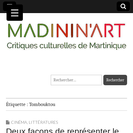
MADININ'ART
Rechercher :
Étiquette :
Tombouktou
CINÉMA
,
LITTÉRATURES
Deux façons de représenter le