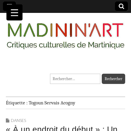
MADININ'ART
Rechercher :
Étiquette :
Togoun Servais Acogny
DANSES
« À un endroit du début » : Un