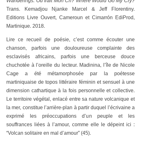
Wanderings. Où Irait Mon Cri? Where Would Go My Cry?
Trans. Kemadjou Njanke Marcel & Jeff Florentiny.
Editions Livre Ouvert, Cameroun et Cimarrón EdiProd,
Martinique. 2018.
Lire ce recueil de poésie, c’est comme écouter une
chanson, parfois une douloureuse complainte des
esclavisés africains, parfois une berceuse douce
chuchotée à l’oreille du lecteur. Madinina, l’île de Nicole
Cage a été métamorphosée par la poétesse
martiniquaise de topos littéraire féminin et sensuel à une
dimension cathartique à la fois personnelle et collective.
Le territoire végétal, enlacé entre sa nature volcanique et
la mer, constitue l’arrière-plan à partir duquel l’écrivaine a
exprimé les préoccupations d’un peuple et les
souffrances liées à l’amour, comme elle le dépeint ici :
“Volcan solitaire en mal d’amour” (45).