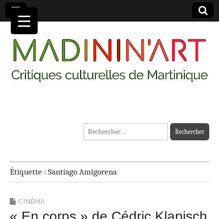
MADININ'ART
Rechercher :
Étiquette :
Santiago Amigorena
CINÉMA
« En corps » de Cédric Klapisch