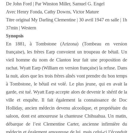
De John Ford | Par Winston Miller, Samuel G. Engel
Avec Henry Fonda, Cathy Downs, Victor Mature
Titre original My Darling Clementine | 30 avril 1947 en salle | 1h
37min | Western
Synopsis
En 1881, à Tombstone (Arizona) (Tombeau en version
française), les frères Earp convoient un troupeau de bétail. Un
vieil homme du nom de Clanton leur fait une proposition de
rachat. Wyatt Earp (William en version française) la refuse. Dans
la nuit, alors que les trois frères aînés vont prendre du bon temps
à Tombstone, le bétail est volé. Le plus jeune, qui en avait la
garde, est tué. Wyatt Earp accepte alors de devenir le shérif de la
ville et enquête. Il fait également la connaissance de Doc
Holliday, ancien médecin devenu alcoolique, et propriétaire du
saloon, dont est amoureuse la chanteuse Chihuahua. Un matin,
débarque de l’est Clementine Carter, ancienne infirmière du
médecin et également amoureuse de lui, mais celui-ci l’éconduit