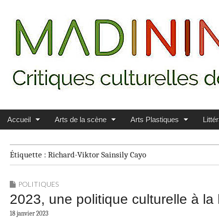
Main menu
Skip to content
MADININ'ART
Accueil
Arts de la scène
Arts Plastiques
Litté
Étiquette :
Richard-Viktor Sainsily Cayo
POLITIQUES
2023, une politique culturelle à l
18 janvier 2023