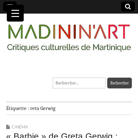
MADININ'ART
Rechercher :
Étiquette :
reta Gerwig
CINÉMA
« Barbie » de Greta Gerwig :