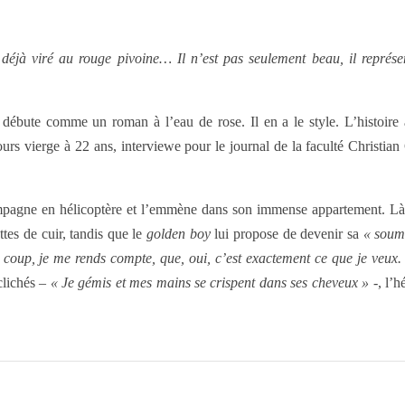
déjà viré au rouge pivoine… Il n’est pas seulement beau, il représe
 débute comme un roman à l’eau de rose. Il en a le style. L’histoire 
jours vierge à 22 ans, interviewe pour le journal de la faculté Christian
ompagne en hélicoptère et l’emmène dans son immense appartement. L
es de cuir, tandis que le
golden boy
lui propose de devenir sa
« soum
n coup, je me rends compte, que, oui, c’est exactement ce que je veux.
clichés –
« Je gémis et mes mains se crispent dans ses cheveux »
-, l’h