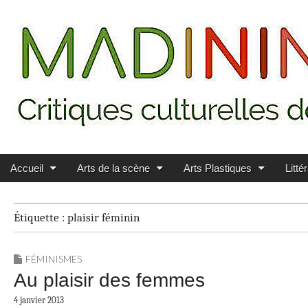
Main menu
Skip to content
MADININ'ART
Accueil
Arts de la scène
Arts Plastiques
Litté
Étiquette :
plaisir féminin
FÉMINISMES
Au plaisir des femmes
4 janvier 2013