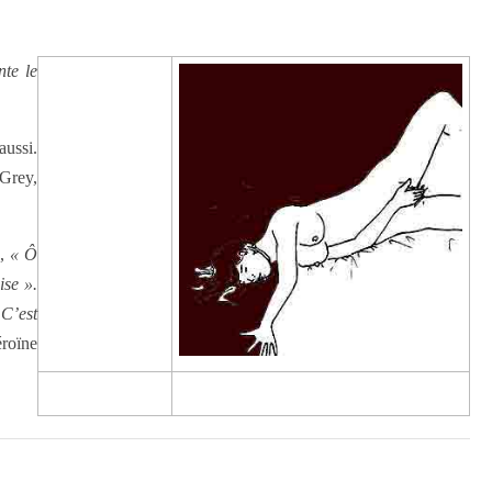
nte le
aussi.
 Grey,
à,
« Ô
ise ».
 C’est
éroïne
—