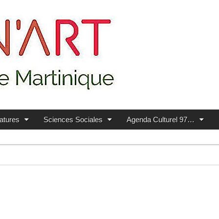
ratures
Sciences Sociales
Agenda Culturel 97…