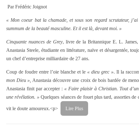
Par Frédéric Joignot
« Mon coeur bat la chamade, et sous son regard scrutateur, j’ai 
summum de la beauté masculine. Et il est là, devant moi. »
Cinquante nuances de Grey
, livre de la Britannique E. L. James,
Anastasia Steele, étudiante en littérature, naïve et désargentée, tou
un chef d’entreprise milliardaire de 27 ans.
Coup de foudre entre l’oie blanche et le
« dieu grec »
. Il la racc
mon Dieu »,
Anastasia découvre une croix de bois bardée de menott
Anastasia finit par accepter :
« Faire plaisir à Christian. Tout d’u
une révélation. »
Quelques séances de fouet plus tard, assorties de 
vit le doute amoureux.<p>
Lire Plus