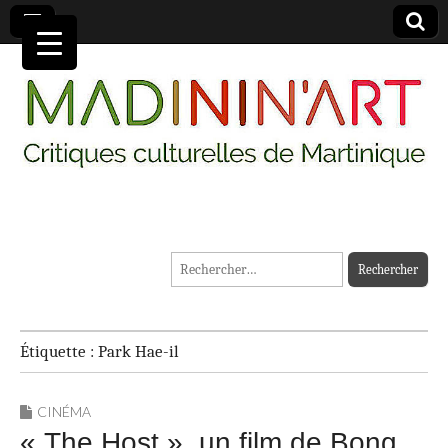
MADININ'ART
Rechercher :
Étiquette :
Park Hae-il
CINÉMA
« The Host », un film de Bong