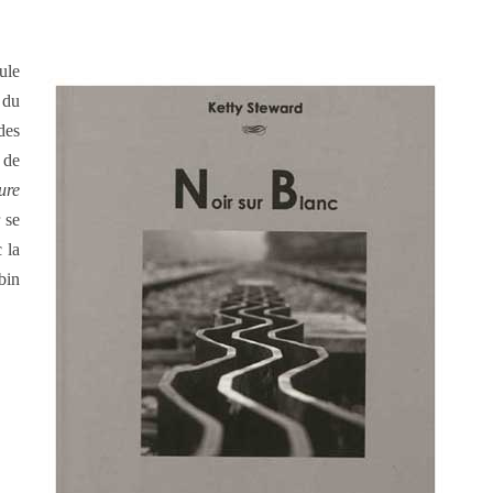
ule
 du
des
 de
ure
 se
 la
bin