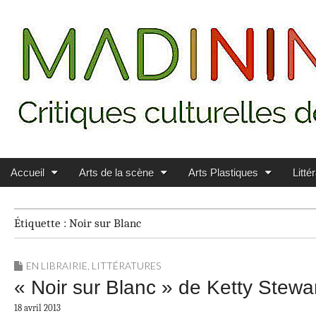
Main menu
Skip to content
MADININ'ART
Accueil
Arts de la scène
Arts Plastiques
Litté
Étiquette :
Noir sur Blanc
EN LIBRAIRIE
,
LITTÉRATURES
« Noir sur Blanc » de Ketty Stew
18 avril 2013