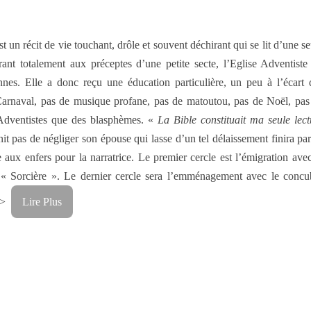
t un récit de vie touchant, drôle et souvent déchirant qui se lit d’une se
rant totalement aux préceptes d’une petite secte, l’Eglise Adventiste
nnes. Elle a donc reçu une éducation particulière, un peu à l’écart 
Carnaval, pas de musique profane, pas de matoutou, pas de Noël, pas
s Adventistes que des blasphèmes. «
La Bible constituait ma seule lect
it pas de négliger son épouse qui lasse d’un tel délaissement finira par
e aux enfers pour la narratrice. Le premier cercle est l’émigration avec
la « Sorcière ». Le dernier cercle sera l’emménagement avec le concu
<p>
Lire Plus