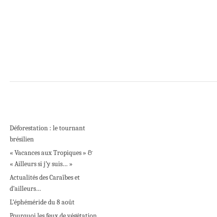
Déforestation : le tournant
brésilien
« Vacances aux Tropiques » &
« Ailleurs si j’y suis… »
Actualités des Caraïbes et
d’ailleurs…
L’éphéméride du 8 août
Pourquoi les feux de végétation