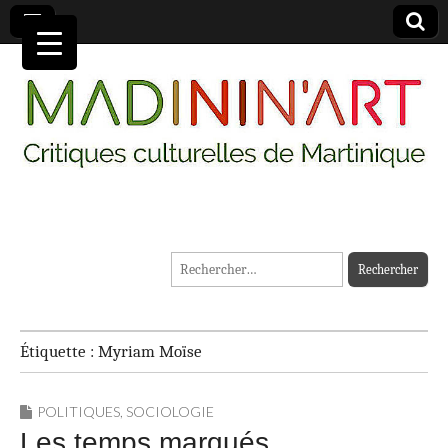
MADININ'ART
Rechercher :
Étiquette :
Myriam Moïse
POLITIQUES
,
SOCIOLOGIE
Les temps marqués