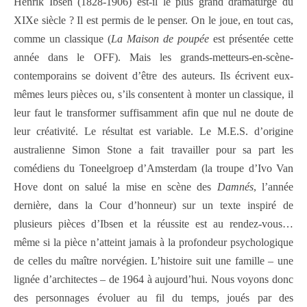
Henrik Ibsen (1828-1906) est-il le plus grand dramaturge du
XIXe siècle ? Il est permis de le penser. On le joue, en tout cas,
comme un classique (
La Maison de poupée
est présentée cette
année dans le OFF). Mais les grands-metteurs-en-scène-
contemporains se doivent d’être des auteurs. Ils écrivent eux-
mêmes leurs pièces ou, s’ils consentent à monter un classique, il
leur faut le transformer suffisamment afin que nul ne doute de
leur créativité. Le résultat est variable. Le M.E.S. d’origine
australienne Simon Stone a fait travailler pour sa part les
comédiens du Toneelgroep d’Amsterdam (la troupe d’Ivo Van
Hove dont on salué la mise en scène des
Damnés
, l’année
dernière, dans la Cour d’honneur) sur un texte inspiré de
plusieurs pièces d’Ibsen et la réussite est au rendez-vous…
même si la pièce n’atteint jamais à la profondeur psychologique
de celles du maître norvégien. L’histoire suit une famille – une
lignée d’architectes – de 1964 à aujourd’hui. Nous voyons donc
des personnages évoluer au fil du temps, joués par des