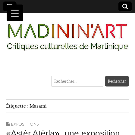
MADININ'ART
Rechercher :
Étiquette :
Masami
EXPOSITIONS
«Astèr Atèrla», une exposition