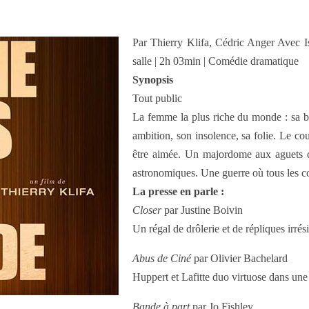
Par Thierry Klifa, Cédric Anger Avec I
salle | 2h 03min | Comédie dramatique
Synopsis
Tout public
La femme la plus riche du monde : sa be
ambition, son insolence, sa folie. Le co
être aimée. Un majordome aux aguets qu
astronomiques. Une guerre où tous les c
La presse en parle :
Closer
par Justine Boivin
Un régal de drôlerie et de répliques irrési
Abus de Ciné
par Olivier Bachelard
Huppert et Lafitte duo virtuose dans un
Bande à part
par Jo Fishley