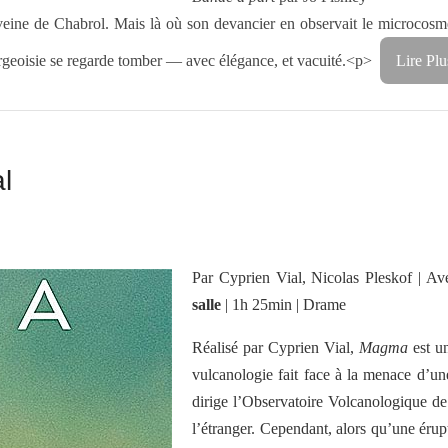
a veine de Chabrol. Mais là où son devancier en observait le microcos
bourgeoisie se regarde tomber — avec élégance, et vacuité.<p>
Lire Plu
l
Par Cyprien Vial, Nicolas Pleskof | A
salle
| 1h 25min | Drame
Réalisé par Cyprien Vial,
Magma
est u
vulcanologie fait face à la menace d’un
dirige l’Observatoire Volcanologique d
l’étranger. Cependant, alors qu’une érup