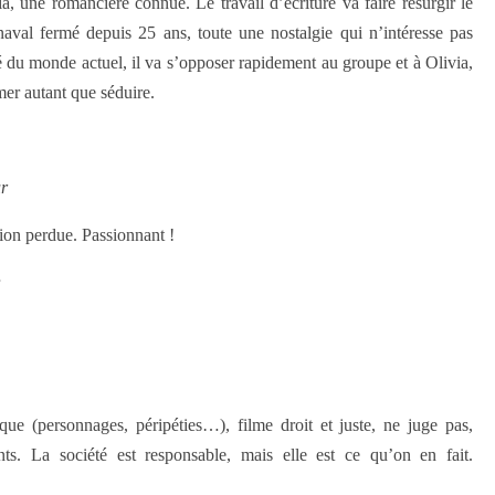
a, une romancière connue. Le travail d’écriture va faire resurgir le
 naval fermé depuis 25 ans, toute une nostalgie qui n’intéresse pas
 du monde actuel, il va s’opposer rapidement au groupe et à Olivia,
er autant que séduire.
r
tion perdue. Passionnant !
que (personnages, péripéties…), filme droit et juste, ne juge pas,
nts. La société est responsable, mais elle est ce qu’on en fait.