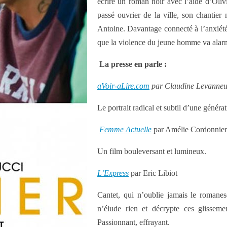
écrire un roman noir avec l’aide d’Olivi
passé ouvrier de la ville, son chantier
Antoine. Davantage connecté à l’anxiété
que la violence du jeune homme va alarm
La presse en parle :
aVoir-aLire.com
par Claudine Levanneu
Le portrait radical et subtil d’une généra
Femme Actuelle
par Amélie Cordonnier
Un film bouleversant et lumineux.
L’Express
par Eric Libiot
Cantet, qui n’oublie jamais le romanes
n’élude rien et décrypte ces glisseme
Passionnant, effrayant.