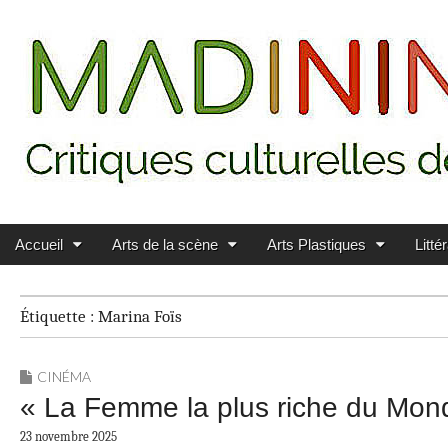
Main menu
Skip to content
MADININ'ART
Accueil
Arts de la scène
Arts Plastiques
Litté
Étiquette :
Marina Foïs
CINÉMA
« La Femme la plus riche du Monde
23 novembre 2025