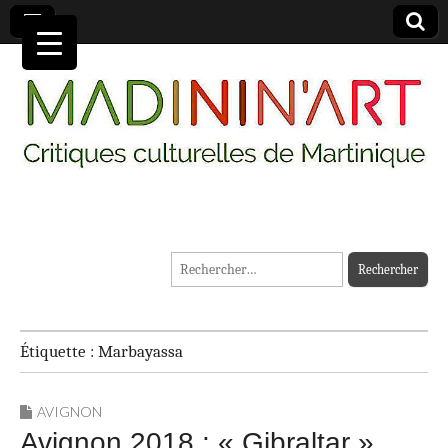
MADININ'ART
Rechercher :
Étiquette :
Marbayassa
AVIGNON
Avignon 2018 : « Gibraltar »,