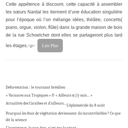
Cette appétence à discourir, cette capacité à assembler
les sœurs Nardal les tiennent d’une éducation singulière
pour l’époque où l’on mélange idées, théâtre, concerts(
piano, orgue, violon, flûte) dans la grande maison de bois
de la rue Schoelcher dont elles se partageront plus tard
les étages.
<p>
Lire Plus
Déforestation : le tournant brésilien
« Vacances aux Tropiques » & « Ailleurs si j’y suis… »
Actualités des Caraïbes et d’ailleurs…
L’éphéméride du 8 août
Pourquoi les feux de végétation deviennent-ils incontrôlables ? Ce que
dit la science
L’inexistence, le non être, n’est pas le néant.