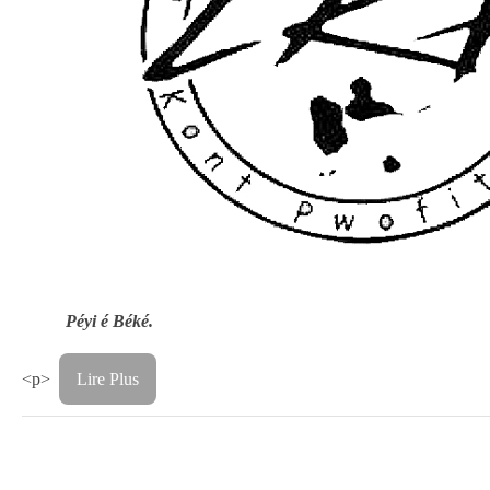
Péyi é Béké.
<p>
Lire Plus