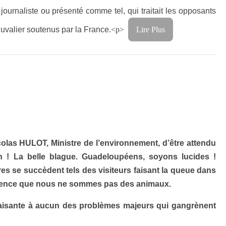
ournaliste ou présenté comme tel, qui traitait les opposants
uvalier soutenus par la France.
<p>
Lire Plus
colas HULOT, Ministre de l’environnement, d’être attendu
 ! La belle blague. Guadeloupéens, soyons lucides !
res se succèdent tels des visiteurs faisant la queue dans
fférence que nous ne sommes pas des animaux.
faisante à aucun des problèmes majeurs qui gangrènent