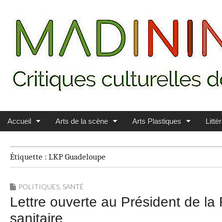
Main menu
Skip to content
MADININ'ART
Accueil
Arts de la scène
Arts Plastiques
Litté
Étiquette :
LKP Guadeloupe
POLITIQUES
,
SANTÉ
Lettre ouverte au Président de la
sanitaire