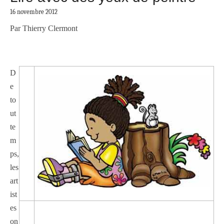
16 novembre 2012
Par Thierry Clermont
D
e
to
ut
te
m
ps,
les
art
ist
es
—
on