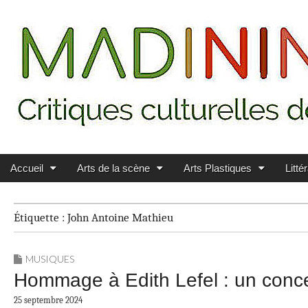
Main menu
Skip to content
MADININ'ART
Accueil
Arts de la scène
Arts Plastiques
Litté
Étiquette :
John Antoine Mathieu
MUSIQUES
Hommage à Edith Lefel : un conce
25 septembre 2024