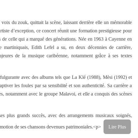
voix du zouk, quittait la scène, laissant derrière elle un mémorable
tiste d’exception, ce concert réunit une formation prestigieuse pour
s de celle qui a marqué des générations. Née en 1963 à Cayenne en
martiniquais, Edith Lefel a su, en deux décennies de carrière,
jeures de la musique caribéenne, notamment grâce à ses textes
fulgurante avec des albums tels que La Klé (1988), Mèsi (1992) et
iver les foules par sa sensibilité et son authenticité. Sa carrière a
es, notamment avec le groupe Malavoi, et elle a conquis des scènes
s plus grands succès, avec des arrangements musicaux soignés,
l’émotion de ses chansons devenues patrimoniales.<p>
Lire Plus