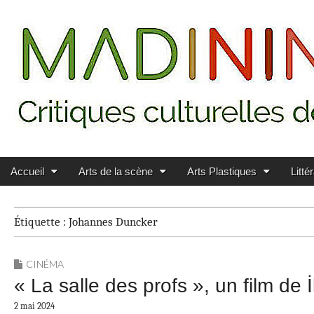
Main menu
Skip to content
MADININ'ART
Accueil
Arts de la scène
Arts Plastiques
Litté
Étiquette :
Johannes Duncker
CINÉMA
« La salle des profs », un film de 
2 mai 2024