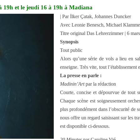
 à 19h et le jeudi 16 à 19h à Madiana
| Par İlker Çatak, Johannes Duncker
Avec Leonie Benesch, Michael Klammer
Titre original Das Lehrerzimmer | 6 mar
Synopsis
Tout public
Alors qu’une série de vols a lieu en s
enseigne. Très vite, tout l’établissement 
La presse en parle :
Madinin’Art
par la rédaction
Courte, concise et dépourvue de tout su
Chaque scène est soigneusement orchest
plus profondément dans l’obscurité de son
nous offre un regard saisissant sur les t
est disponible ci-dessous.
20 Minutes
par Caroline Vié