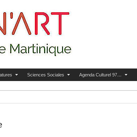
ratures
Sciences Sociales
Agenda Culturel 97…
e