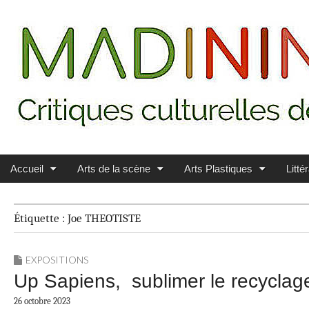
Main menu
Skip to content
MADININ'ART
Accueil
Arts de la scène
Arts Plastiques
Litté
Étiquette :
Joe THEOTISTE
EXPOSITIONS
Up Sapiens, sublimer le recyclag
26 octobre 2023