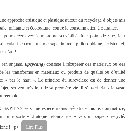
e approche artistique et plastique autour du recyclage d’objets mis
ale, militante et écologique, contre la consommation à outrance.
e pour créer avec leur propre sensibilité́, leur point de vue, leur
hiculant chacun un message intime, philosophique, existentiel,
es d’art !
t
(en anglais,
upcycling
) consiste à̀ récupérer des matériaux ou des
e les transformer en matériaux ou produits de qualité́ ou d’utilité́
age « par le haut ». Le principe du surcyclage est de donner une
jet, souvent très loin de sa première vie. Il s’inscrit dans le vaste
du réemploi.
O SAPIENS vers une espèce moins prédatrice, moins dominatrice,
t, une sorte « d’utopie refondatrice » vers un sapiens recyclé,
donc !
<p>
Lire Plus