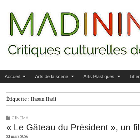
Main menu
Skip to content
MADININ'ART
Accueil
Arts de la scène
Arts Plastiques
Litté
Étiquette :
Hasan Hadi
CINÉMA
« Le Gâteau du Président », un f
23 mars 2026