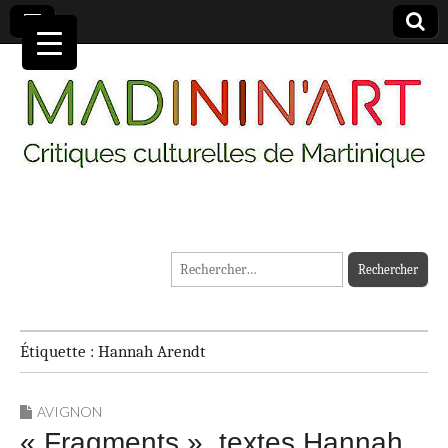
MADININ'ART
Rechercher :
Étiquette :
Hannah Arendt
AVIGNON
« Fragments », textes Hannah