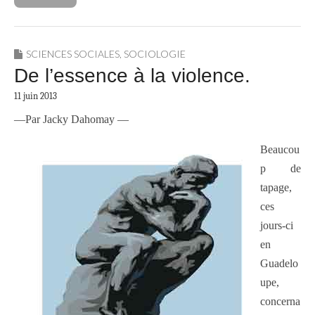
SCIENCES SOCIALES
,
SOCIOLOGIE
De l’essence à la violence.
11 juin 2013
—Par Jacky Dahomay —
Beaucou
p de
tapage,
ces
jours-ci
en
Guadelo
upe,
concerna