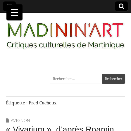
MADININ'ART
Rechercher :
Étiquette :
Fred Cacheux
AVIGNON
« Vivarium », d’après Roamin