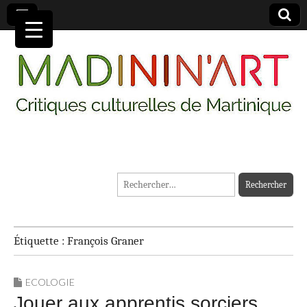
MADININ'ART
Rechercher :
Étiquette :
François Graner
ECOLOGIE
Jouer aux apprentis sorciers