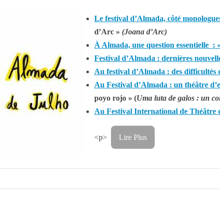
Le festival d’Almada, côté monologu
d’Arc »
(Joana d’Arc)
À Almada, une question essentielle : 
Festival d’Almada : dernières nouvelle
Au festival d’Almada : des difficultés 
Au Festival d’Almada : un théâtre d
poyo rojo » (
Uma luta de galos : un co
Au Festival International de Théâtre
<p>
Lire Plus