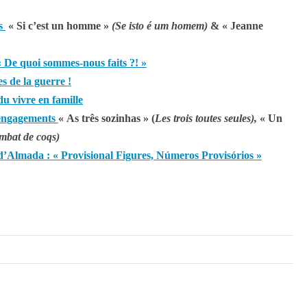
es
« Si c’est un homme »
(Se isto é um homem)
& « Jeanne
« De quoi sommes-nous faits ?! »
s de la guerre !
du vivre en famille
’engagements
« As três sozinhas » (
Les trois toutes seules),
« Un
mbat de coqs)
 d’Almada : « Provisional Figures, Números Provisórios »