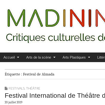
Main menu
Skip to content
MADININ'ART
Accueil
Arts de la scène
Arts Plastiques
Litté
Étiquette :
Festival de Almada
FESTIVALS
,
THÉÂTRE
Festival International de Théâtre d
20 juillet 2019