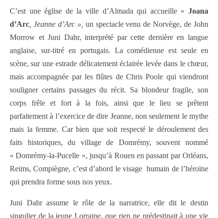
C’est une église de la ville d’Almada qui accueille «
Joana
d’Arc
, Jeanne d’Arc »,
un spectacle venu de Norvège,
de John
Morrow et Juni Dahr, interprété par cette dernière en langue
anglaise, sur-titré en portugais. La comédienne est seule en
scène, sur une estrade délicatement éclairée levée dans le chœur,
mais accompagnée par les flûtes de Chris Poole qui viendront
souligner certains passages du récit. Sa blondeur fragile, son
corps frêle et fort à la fois, ainsi que le lieu se prêtent
parfaitement à l’exercice de dire Jeanne, non seulement le mythe
mais la femme. Car bien que soit respecté le déroulement des
faits historiques, du village de Domrémy, souvent nommé
« Domrémy-la-Pucelle », jusqu’à Rouen en passant par Orléans,
Reims, Compiègne, c’est d’abord le visage
humain de l’héroïne
qui prendra forme sous nos yeux.
Juni Dahr assume le rôle de la narratrice, elle dit le destin
singulier de la jeune Lorraine, que rien ne prédestinait à une vie