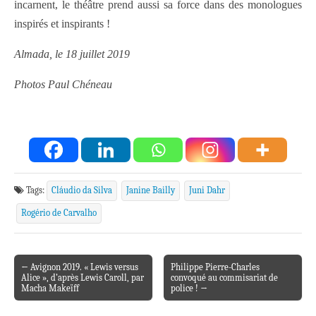
incarnent, le théâtre prend aussi sa force dans des monologues
inspirés et inspirants !
Almada, le 18 juillet 2019
Photos Paul Chéneau
Tags:
Cláudio da Silva
Janine Bailly
Juni Dahr
Rogério de Carvalho
← Avignon 2019. « Lewis versus
Philippe Pierre-Charles
Post navigation
Alice », d’après Lewis Caroll, par
convoqué au commisariat de
Macha Makeïff
police ! →