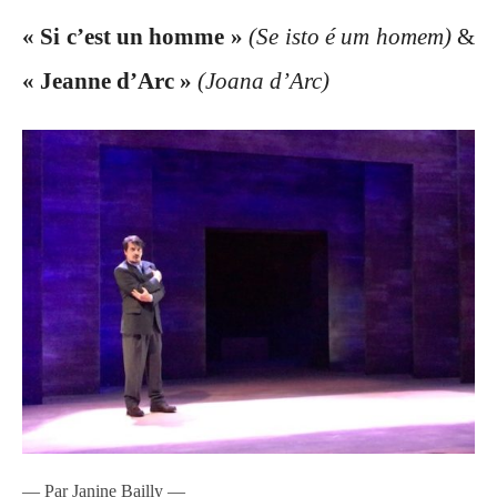
« Si c’est un homme »
(Se isto é um homem)
&
« Jeanne d’Arc »
(Joana d’Arc)
— Par Janine Bailly —