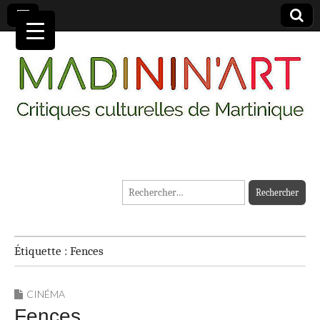
MADININ'ART
Rechercher :
Étiquette :
Fences
CINÉMA
Fences