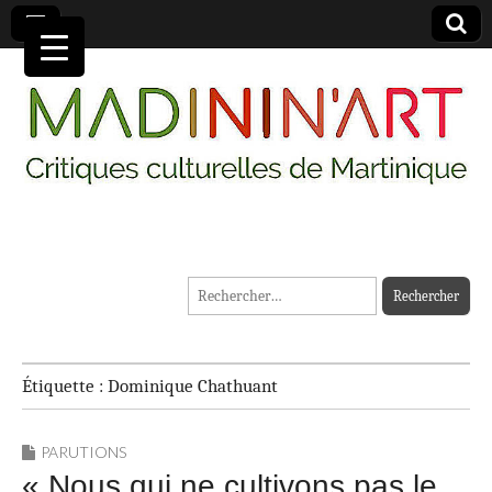
MADININ'ART
Rechercher :
Étiquette :
Dominique Chathuant
PARUTIONS
« Nous qui ne cultivons pas le