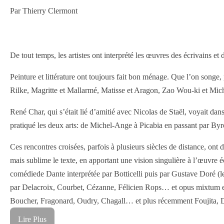
Par Thierry Clermont
De tout temps, les artistes ont interprété les œuvres des écrivains et 
Peinture et littérature ont toujours fait bon ménage. Que l’on songe
Rilke, Magritte et Mallarmé, Matisse et Aragon, Zao Wou-ki et Mich
René Char, qui s’était lié d’amitié avec Nicolas de Staël, voyait dans
pratiqué les deux arts: de Michel-Ange à Picabia en passant par B
Ces rencontres croisées, parfois à plusieurs siècles de distance, o
mais sublime le texte, en apportant une vision singulière à l’œuvre é
comédiede Dante interprétée par Botticelli puis par Gustave Doré (l
par Delacroix, Courbet, Cézanne, Félicien Rops… et opus mixtum ent
Boucher, Fragonard, Oudry, Chagall… et plus récemment Foujita, D
Lire Plus