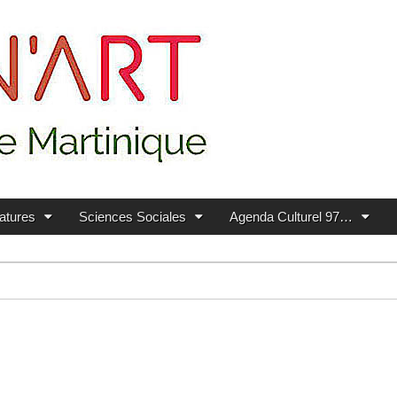
ratures
Sciences Sociales
Agenda Culturel 97…