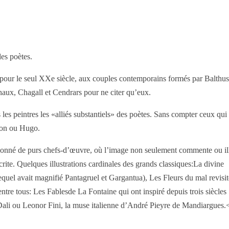
des poètes.
, pour le seul XXe siècle, aux couples contemporains formés par Balthus
aux, Chagall et Cendrars pour ne citer qu’eux.
 les peintres les «alliés substantiels» des poètes. Sans compter ceux qui
yron ou Hugo.
nt donné de purs chefs-d’œuvre, où l’image non seulement commente ou ill
crite. Quelques illustrations cardinales des grands classiques:La divine
equel avait magnifié Pantagruel et Gargantua), Les Fleurs du mal revisi
re tous: Les Fablesde La Fontaine qui ont inspiré depuis trois siècles
ali ou Leonor Fini, la muse italienne d’André Pieyre de Mandiargues