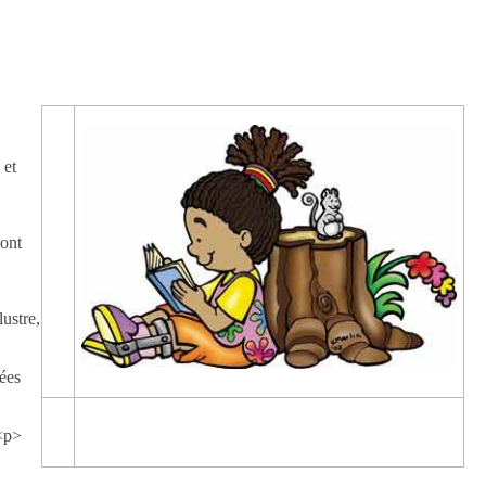
 et
 ont
ustre,
tées
—
.<p>