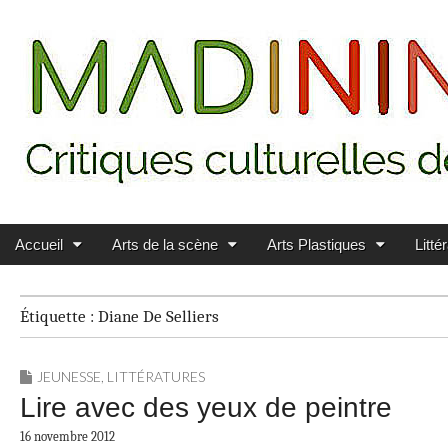
Main menu
Skip to content
MADININ'ART
Accueil
Arts de la scène
Arts Plastiques
Litté
Étiquette :
Diane De Selliers
JEUNESSE
,
LITTÉRATURES
Lire avec des yeux de peintre
16 novembre 2012