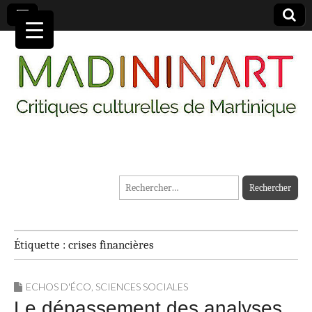
MADININ'ART
Rechercher :
Étiquette :
crises financières
ECHOS D'ÉCO
,
SCIENCES SOCIALES
Le dépassement des analyses