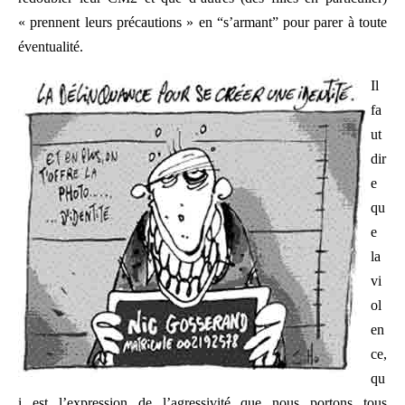
« prennent leurs précautions » en “s’armant” pour parer à toute
éventualité.
Il
fa
ut
dir
e
qu
e
la
vi
ol
en
ce,
qu
i est l’expression de l’agressivité que nous portons tous