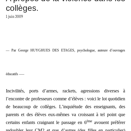
collèges.
1 juin 2009
— Par
George HUYGHUES DES ETAGES, psychologue, auteure d’ouvrages
éducatifs –
—
Incivilités, ports d’armes, rackets, agressions diverses à
l’encontre de professeurs comme d’élèves : voici le lot quotidien
de beaucoup de collèges. L’inquiétude des enseignants, des
parents et des élèves eux-mêmes va croissant à tel point que
ème
certains enfants craignant le passage en 6
avouent préférer
redoubler leur CM2 et que d’autres (des filles en particulier)