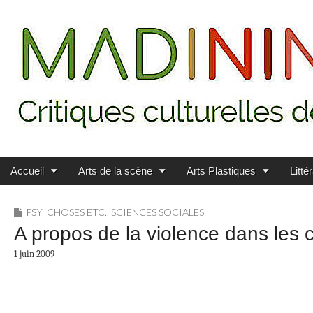
Main menu
Skip to content
MADININ'ART
Accueil
Arts de la scène
Arts Plastiques
Litté
PSY_CHOSES ETC.
,
SCIENCES SOCIALES
A propos de la violence dans les c
1 juin 2009