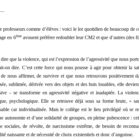
–
—
e de professeurs comme d’élèves : voici le lot quotidien de beaucoup de c
ème
sage en 6
avouent préférer redoubler leur CM2 et que d’autres (des fil
t dire que la violence, qui est l’expression de l’agressivité que nous po
ait-on dire. C’est cette force qui nous pousse à agir pour obtenir la 
, de nous affirmer, de survivre et que nous retrouvons positivement dan
sée, sublimée, dérivée vers des objets et des buts louables, elle devient
sive – se transforme en agressivité négative et inadaptée. La violenc
que, psychologique. Elle se retrouve déjà sous sa forme brute, « sau
sable car individualisée. Mais le collège est le lieu privilégié où se 
ne autonomie et d’une solidarité de groupes, en pleine pubescence : cet
 sociales, de révolte, de narcissisme extrême, de besoin de reconnais
lité naissante et de nécessité de choix existentiels et donc d’angoisse.