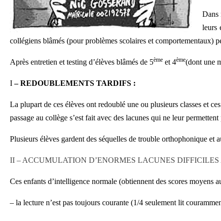
Dans m
leurs 
collégiens blâmés (pour problèmes scolaires et comportementaux) per
ème
ème
Après entretien et testing d’élèves blâmés de 5
et 4
(dont une m
I
– REDOUBLEMENTS TARDIFS
:
La plupart de ces élèves ont redoublé une ou plusieurs classes et ce
passage au collège s’est fait avec des lacunes qui ne leur permettent 
Plusieurs élèves gardent des séquelles de trouble orthophonique et a
II –
ACCUMULATION D’ENORMES LACUNES DIFFICILES A
Ces enfants d’intelligence normale (obtiennent des scores moyens au
– la lecture n’est pas toujours courante (1/4 seulement lit courammen