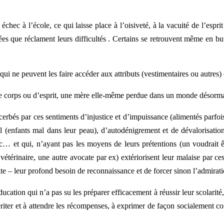
échec à l’école, ce qui laisse place à l’oisiveté, à la vacuité de l’espri
sées que réclament leurs difficultés . Certains se retrouvent même en bu
qui ne peuvent les faire accéder aux attributs (vestimentaires ou autres) 
de corps ou d’esprit, une mère elle-même perdue dans un monde désormai
erbés par ces sentiments d’injustice et d’impuissance (alimentés parfois
l (enfants mal dans leur peau), d’autodénigrement et de dévalorisatio
 etc… et qui, n’ayant pas les moyens de leurs prétentions (un voudrait 
tre vétérinaire, une autre avocate par ex) extériorisent leur malaise par
te – leur profond besoin de reconnaissance et de forcer sinon l’admirati
ucation qui n’a pas su les préparer efficacement à réussir leur scolarité, n
 mériter et à attendre les récompenses, à exprimer de façon socialement cor