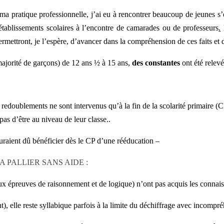
a pratique professionnelle, j’ai eu à rencontrer beaucoup de jeunes s’é
établissements scolaires à l’encontre de c
amarades ou de professeurs
.
L
mettront, je l’espère, d’avancer dans la compréhension de ces faits et 
ajorité de garçons) de 12 ans ½ à 15 ans,
des constantes
ont été relevé
s redoublements ne sont intervenus qu’à la fin de la scolarité primaire 
pas d’être au niveau de leur classe..
uraient dû bénéficier dès le CP d’une rééducation –
 PALLIER SANS AIDE :
x épreuves de raisonnement et de logique) n’ont pas acquis les connais
t), elle reste syllabique parfois à la limite du déchiffrage avec incompr