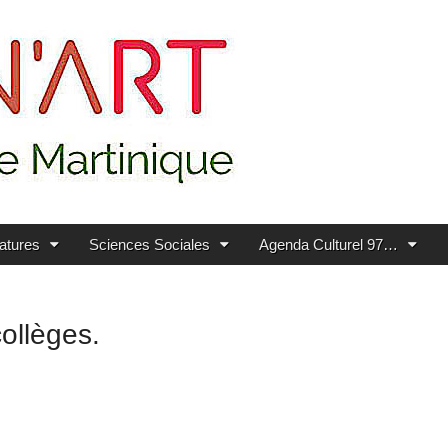
ratures
Sciences Sociales
Agenda Culturel 97…
ollèges.