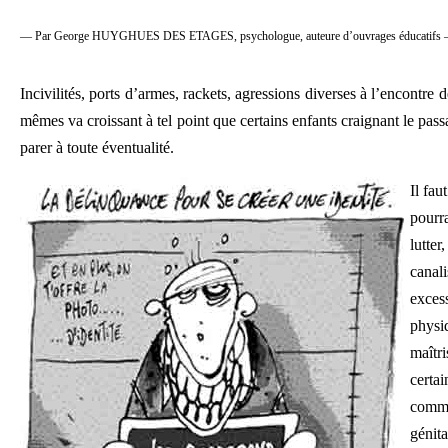
— Par
George HUYGHUES DES ETAGES, psychologue, auteure d’ouvrages éducatifs 
Incivilités, ports d’armes, rackets, agressions diverses à l’encontr
mêmes va croissant à tel point que certains enfants craignant le pas
parer à toute éventualité.
Il fau
pourr
lutter
canali
exces
physi
maîtri
certai
comme
génita