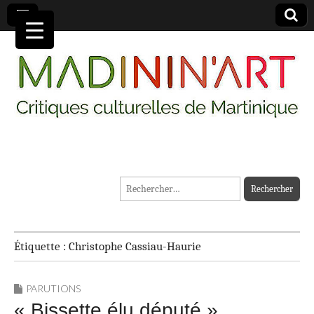
MADININ'ART
Rechercher :
Étiquette :
Christophe Cassiau-Haurie
PARUTIONS
« Bissette élu député »